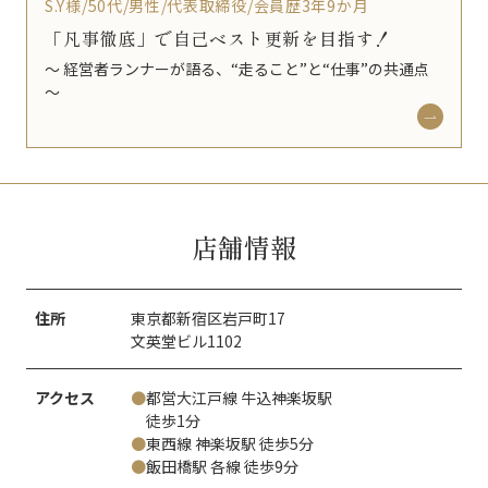
S.Y様/50代/男性/代表取締役/会員歴3年9か月
「凡事徹底」で自己ベスト更新を目指す！
〜 経営者ランナーが語る、“走ること”と“仕事”の共通点
〜
店舗情報
住所
東京都新宿区岩戸町17
文英堂ビル1102
アクセス
●
都営大江戸線 牛込神楽坂駅
徒歩1分
●
東西線 神楽坂駅 徒歩5分
●
飯田橋駅 各線 徒歩9分